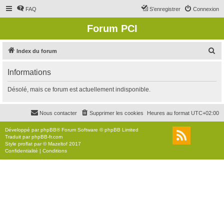
FAQ
S’enregistrer
Connexion
Forum PCI
R
Index du forum
e
Informations
c
h
Désolé, mais ce forum est actuellement indisponible.
e
r
Nous contacter
Supprimer les cookies
Heures au format
UTC+02:00
c
Développé par
phpBB
® Forum Software © phpBB Limited
h
Traduit par
phpBB-fr.com
Style
proflat
par ©
Mazeltof
2017
e
Confidentialité
|
Conditions
r