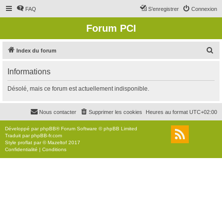
FAQ
S’enregistrer
Connexion
Forum PCI
R
Index du forum
e
Informations
c
h
Désolé, mais ce forum est actuellement indisponible.
e
r
Nous contacter
Supprimer les cookies
Heures au format
UTC+02:00
c
Développé par
phpBB
® Forum Software © phpBB Limited
h
Traduit par
phpBB-fr.com
Style
proflat
par ©
Mazeltof
2017
e
Confidentialité
|
Conditions
r