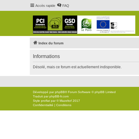
Accès rapide
FAQ
Index du forum
Informations
Désolé, mais ce forum est actuellement indisponible.
Développé par
phpBB
® Forum Software © phpBB Limited
Traduit par
phpBB-fr.com
Style
proflat
par ©
Mazeltof
2017
Confidentialité
|
Conditions