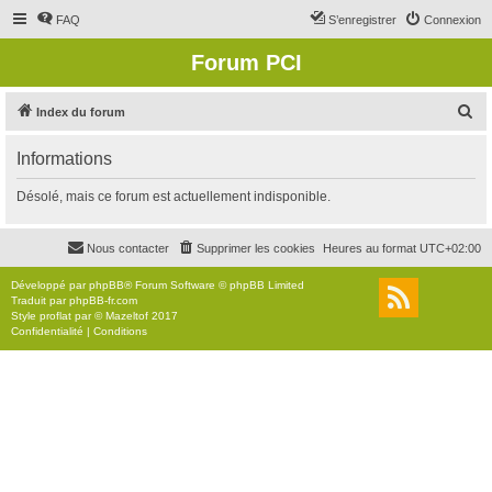
FAQ
S’enregistrer
Connexion
Forum PCI
R
Index du forum
e
Informations
c
h
Désolé, mais ce forum est actuellement indisponible.
e
r
Nous contacter
Supprimer les cookies
Heures au format
UTC+02:00
c
Développé par
phpBB
® Forum Software © phpBB Limited
h
Traduit par
phpBB-fr.com
Style
proflat
par ©
Mazeltof
2017
e
Confidentialité
|
Conditions
r