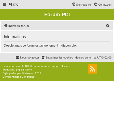
FAQ
S’enregistrer
Connexion
Forum PCI
R
Index du forum
e
Informations
c
h
Désolé, mais ce forum est actuellement indisponible.
e
r
Nous contacter
Supprimer les cookies
Heures au format
UTC+02:00
c
Développé par
phpBB
® Forum Software © phpBB Limited
h
Traduit par
phpBB-fr.com
Style
proflat
par ©
Mazeltof
2017
e
Confidentialité
|
Conditions
r