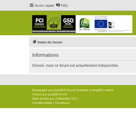
Accès rapide
FAQ
Index du forum
Informations
Désolé, mais ce forum est actuellement indisponible.
Développé par
phpBB
® Forum Software © phpBB Limited
Traduit par
phpBB-fr.com
Style
proflat
par ©
Mazeltof
2017
Confidentialité
|
Conditions