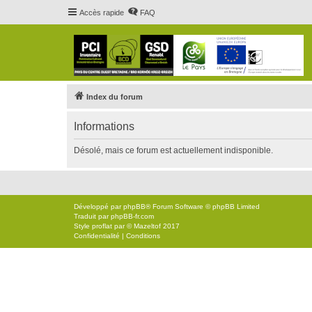
Accès rapide
FAQ
Index du forum
Informations
Désolé, mais ce forum est actuellement indisponible.
Développé par
phpBB
® Forum Software © phpBB Limited
Traduit par
phpBB-fr.com
Style
proflat
par ©
Mazeltof
2017
Confidentialité
|
Conditions