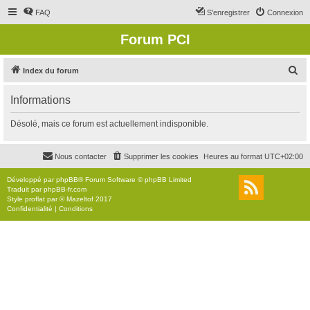
FAQ
S’enregistrer
Connexion
Forum PCI
R
Index du forum
e
Informations
c
h
Désolé, mais ce forum est actuellement indisponible.
e
r
Nous contacter
Supprimer les cookies
Heures au format
UTC+02:00
c
Développé par
phpBB
® Forum Software © phpBB Limited
h
Traduit par
phpBB-fr.com
Style
proflat
par ©
Mazeltof
2017
e
Confidentialité
|
Conditions
r