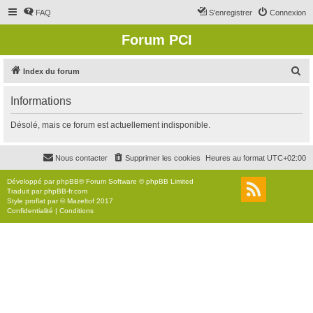
FAQ
S’enregistrer
Connexion
Forum PCI
R
Index du forum
e
Informations
c
h
Désolé, mais ce forum est actuellement indisponible.
e
r
Nous contacter
Supprimer les cookies
Heures au format
UTC+02:00
c
Développé par
phpBB
® Forum Software © phpBB Limited
h
Traduit par
phpBB-fr.com
Style
proflat
par ©
Mazeltof
2017
e
Confidentialité
|
Conditions
r