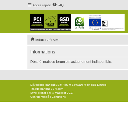
Accès rapide
FAQ
Index du forum
Informations
Désolé, mais ce forum est actuellement indisponible.
Développé par
phpBB
® Forum Software © phpBB Limited
Traduit par
phpBB-fr.com
Style
proflat
par ©
Mazeltof
2017
Confidentialité
|
Conditions