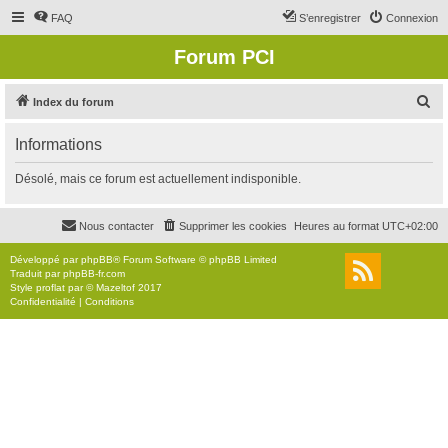
FAQ
S’enregistrer
Connexion
Forum PCI
R
Index du forum
e
Informations
c
h
Désolé, mais ce forum est actuellement indisponible.
e
r
Nous contacter
Supprimer les cookies
Heures au format
UTC+02:00
c
Développé par
phpBB
® Forum Software © phpBB Limited
h
Traduit par
phpBB-fr.com
Style
proflat
par ©
Mazeltof
2017
e
Confidentialité
|
Conditions
r