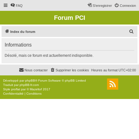
FAQ
S’enregistrer
Connexion
Forum PCI
R
Index du forum
e
Informations
c
h
Désolé, mais ce forum est actuellement indisponible.
e
r
Nous contacter
Supprimer les cookies
Heures au format
UTC+02:00
c
Développé par
phpBB
® Forum Software © phpBB Limited
h
Traduit par
phpBB-fr.com
Style
proflat
par ©
Mazeltof
2017
e
Confidentialité
|
Conditions
r