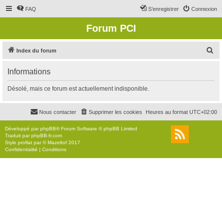
FAQ
S’enregistrer
Connexion
Forum PCI
R
Index du forum
e
Informations
c
h
Désolé, mais ce forum est actuellement indisponible.
e
r
Nous contacter
Supprimer les cookies
Heures au format
UTC+02:00
c
Développé par
phpBB
® Forum Software © phpBB Limited
h
Traduit par
phpBB-fr.com
Style
proflat
par ©
Mazeltof
2017
e
Confidentialité
|
Conditions
r