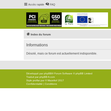
Accès rapide
FAQ
Index du forum
Informations
Désolé, mais ce forum est actuellement indisponible.
Développé par
phpBB
® Forum Software © phpBB Limited
Traduit par
phpBB-fr.com
Style
proflat
par ©
Mazeltof
2017
Confidentialité
|
Conditions