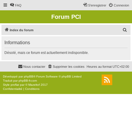
FAQ
S’enregistrer
Connexion
Forum PCI
R
Index du forum
e
Informations
c
h
Désolé, mais ce forum est actuellement indisponible.
e
r
Nous contacter
Supprimer les cookies
Heures au format
UTC+02:00
c
Développé par
phpBB
® Forum Software © phpBB Limited
h
Traduit par
phpBB-fr.com
Style
proflat
par ©
Mazeltof
2017
e
Confidentialité
|
Conditions
r