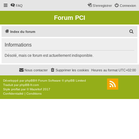
FAQ
S’enregistrer
Connexion
Forum PCI
R
Index du forum
e
Informations
c
h
Désolé, mais ce forum est actuellement indisponible.
e
r
Nous contacter
Supprimer les cookies
Heures au format
UTC+02:00
c
Développé par
phpBB
® Forum Software © phpBB Limited
h
Traduit par
phpBB-fr.com
Style
proflat
par ©
Mazeltof
2017
e
Confidentialité
|
Conditions
r