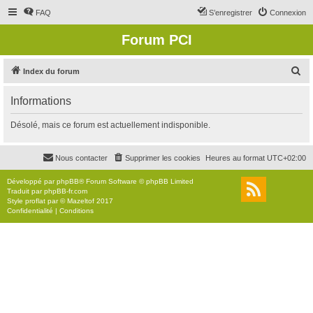
FAQ
S’enregistrer
Connexion
Forum PCI
R
Index du forum
e
Informations
c
h
Désolé, mais ce forum est actuellement indisponible.
e
r
Nous contacter
Supprimer les cookies
Heures au format
UTC+02:00
c
Développé par
phpBB
® Forum Software © phpBB Limited
h
Traduit par
phpBB-fr.com
Style
proflat
par ©
Mazeltof
2017
e
Confidentialité
|
Conditions
r