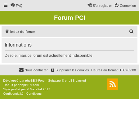
FAQ
S’enregistrer
Connexion
Forum PCI
R
Index du forum
e
Informations
c
h
Désolé, mais ce forum est actuellement indisponible.
e
r
Nous contacter
Supprimer les cookies
Heures au format
UTC+02:00
c
Développé par
phpBB
® Forum Software © phpBB Limited
h
Traduit par
phpBB-fr.com
Style
proflat
par ©
Mazeltof
2017
e
Confidentialité
|
Conditions
r