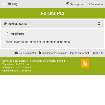
FAQ
S’enregistrer
Connexion
Forum PCI
R
Index du forum
e
Informations
c
h
Désolé, mais ce forum est actuellement indisponible.
e
r
Nous contacter
Supprimer les cookies
Heures au format
UTC+02:00
c
Développé par
phpBB
® Forum Software © phpBB Limited
h
Traduit par
phpBB-fr.com
Style
proflat
par ©
Mazeltof
2017
e
Confidentialité
|
Conditions
r