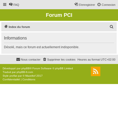
FAQ
S’enregistrer
Connexion
Forum PCI
R
Index du forum
e
Informations
c
h
Désolé, mais ce forum est actuellement indisponible.
e
r
Nous contacter
Supprimer les cookies
Heures au format
UTC+02:00
c
Développé par
phpBB
® Forum Software © phpBB Limited
h
Traduit par
phpBB-fr.com
Style
proflat
par ©
Mazeltof
2017
e
Confidentialité
|
Conditions
r