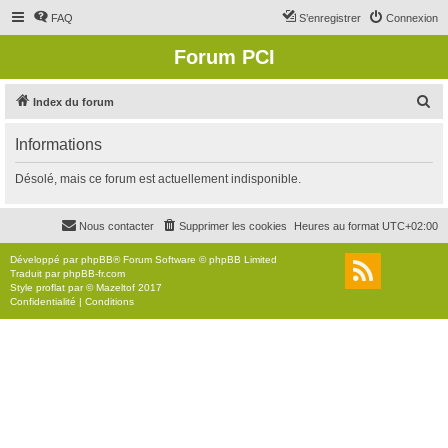
FAQ
S’enregistrer
Connexion
Forum PCI
R
Index du forum
e
Informations
c
h
Désolé, mais ce forum est actuellement indisponible.
e
r
Nous contacter
Supprimer les cookies
Heures au format
UTC+02:00
c
Développé par
phpBB
® Forum Software © phpBB Limited
h
Traduit par
phpBB-fr.com
Style
proflat
par ©
Mazeltof
2017
e
Confidentialité
|
Conditions
r