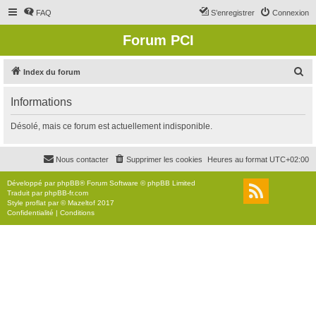
FAQ
S’enregistrer
Connexion
Forum PCI
R
Index du forum
e
Informations
c
h
Désolé, mais ce forum est actuellement indisponible.
e
r
Nous contacter
Supprimer les cookies
Heures au format
UTC+02:00
c
Développé par
phpBB
® Forum Software © phpBB Limited
h
Traduit par
phpBB-fr.com
Style
proflat
par ©
Mazeltof
2017
e
Confidentialité
|
Conditions
r