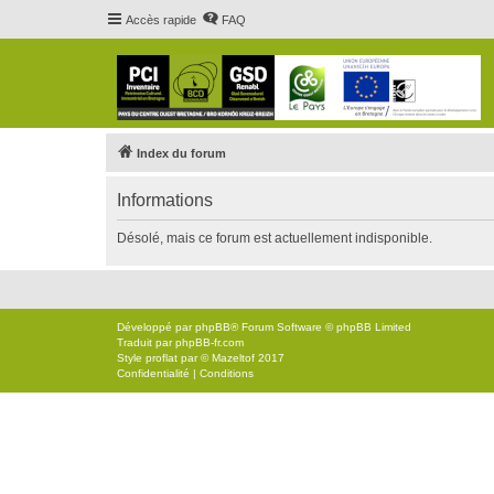
Accès rapide
FAQ
Index du forum
Informations
Désolé, mais ce forum est actuellement indisponible.
Développé par
phpBB
® Forum Software © phpBB Limited
Traduit par
phpBB-fr.com
Style
proflat
par ©
Mazeltof
2017
Confidentialité
|
Conditions