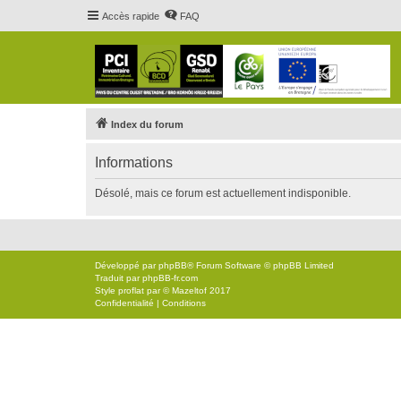
Accès rapide
FAQ
Index du forum
Informations
Désolé, mais ce forum est actuellement indisponible.
Développé par
phpBB
® Forum Software © phpBB Limited
Traduit par
phpBB-fr.com
Style
proflat
par ©
Mazeltof
2017
Confidentialité
|
Conditions