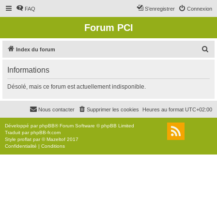
FAQ
S’enregistrer
Connexion
Forum PCI
R
Index du forum
e
Informations
c
h
Désolé, mais ce forum est actuellement indisponible.
e
r
Nous contacter
Supprimer les cookies
Heures au format
UTC+02:00
c
Développé par
phpBB
® Forum Software © phpBB Limited
h
Traduit par
phpBB-fr.com
Style
proflat
par ©
Mazeltof
2017
e
Confidentialité
|
Conditions
r