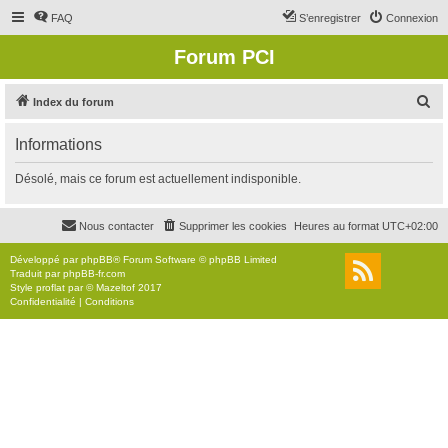
FAQ
S’enregistrer
Connexion
Forum PCI
R
Index du forum
e
Informations
c
h
Désolé, mais ce forum est actuellement indisponible.
e
r
Nous contacter
Supprimer les cookies
Heures au format
UTC+02:00
c
Développé par
phpBB
® Forum Software © phpBB Limited
h
Traduit par
phpBB-fr.com
Style
proflat
par ©
Mazeltof
2017
e
Confidentialité
|
Conditions
r