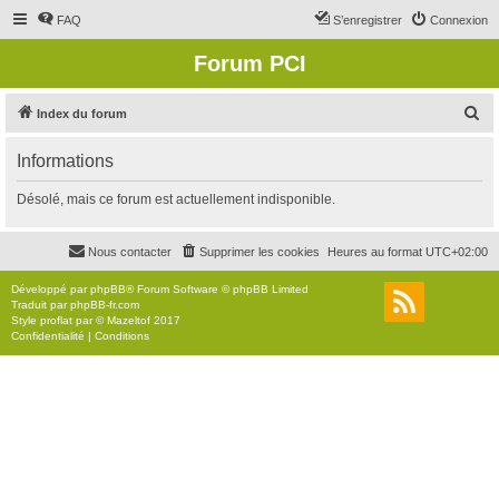
FAQ
S’enregistrer
Connexion
Forum PCI
R
Index du forum
e
Informations
c
h
Désolé, mais ce forum est actuellement indisponible.
e
r
Nous contacter
Supprimer les cookies
Heures au format
UTC+02:00
c
Développé par
phpBB
® Forum Software © phpBB Limited
h
Traduit par
phpBB-fr.com
Style
proflat
par ©
Mazeltof
2017
e
Confidentialité
|
Conditions
r