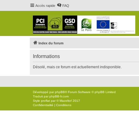
Accès rapide
FAQ
Index du forum
Informations
Désolé, mais ce forum est actuellement indisponible.
Développé par
phpBB
® Forum Software © phpBB Limited
Traduit par
phpBB-fr.com
Style
proflat
par ©
Mazeltof
2017
Confidentialité
|
Conditions