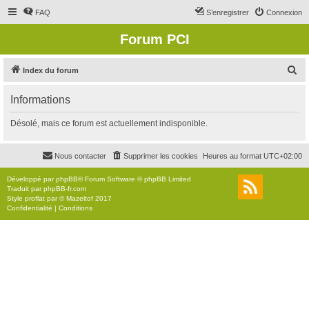
FAQ
S’enregistrer
Connexion
Forum PCI
R
Index du forum
e
Informations
c
h
Désolé, mais ce forum est actuellement indisponible.
e
r
Nous contacter
Supprimer les cookies
Heures au format
UTC+02:00
c
Développé par
phpBB
® Forum Software © phpBB Limited
h
Traduit par
phpBB-fr.com
Style
proflat
par ©
Mazeltof
2017
e
Confidentialité
|
Conditions
r