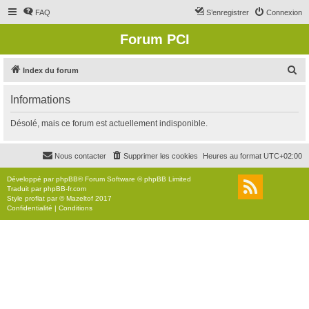
FAQ
S’enregistrer
Connexion
Forum PCI
R
Index du forum
e
Informations
c
h
Désolé, mais ce forum est actuellement indisponible.
e
r
Nous contacter
Supprimer les cookies
Heures au format
UTC+02:00
c
Développé par
phpBB
® Forum Software © phpBB Limited
h
Traduit par
phpBB-fr.com
Style
proflat
par ©
Mazeltof
2017
e
Confidentialité
|
Conditions
r