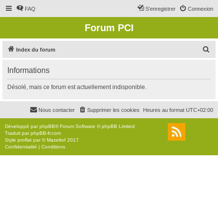
FAQ
S’enregistrer
Connexion
Forum PCI
R
Index du forum
e
Informations
c
h
Désolé, mais ce forum est actuellement indisponible.
e
r
Nous contacter
Supprimer les cookies
Heures au format
UTC+02:00
c
Développé par
phpBB
® Forum Software © phpBB Limited
h
Traduit par
phpBB-fr.com
Style
proflat
par ©
Mazeltof
2017
e
Confidentialité
|
Conditions
r