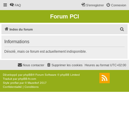
FAQ
S’enregistrer
Connexion
Forum PCI
R
Index du forum
e
Informations
c
h
Désolé, mais ce forum est actuellement indisponible.
e
r
Nous contacter
Supprimer les cookies
Heures au format
UTC+02:00
c
Développé par
phpBB
® Forum Software © phpBB Limited
h
Traduit par
phpBB-fr.com
Style
proflat
par ©
Mazeltof
2017
e
Confidentialité
|
Conditions
r