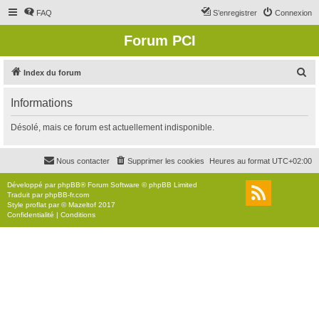
FAQ
S’enregistrer
Connexion
Forum PCI
R
Index du forum
e
Informations
c
h
Désolé, mais ce forum est actuellement indisponible.
e
r
Nous contacter
Supprimer les cookies
Heures au format
UTC+02:00
c
Développé par
phpBB
® Forum Software © phpBB Limited
h
Traduit par
phpBB-fr.com
Style
proflat
par ©
Mazeltof
2017
e
Confidentialité
|
Conditions
r