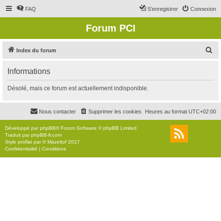
FAQ
S’enregistrer
Connexion
Forum PCI
R
Index du forum
e
Informations
c
h
Désolé, mais ce forum est actuellement indisponible.
e
r
Nous contacter
Supprimer les cookies
Heures au format
UTC+02:00
c
Développé par
phpBB
® Forum Software © phpBB Limited
h
Traduit par
phpBB-fr.com
Style
proflat
par ©
Mazeltof
2017
e
Confidentialité
|
Conditions
r