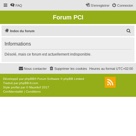
FAQ
S’enregistrer
Connexion
Forum PCI
R
Index du forum
e
Informations
c
h
Désolé, mais ce forum est actuellement indisponible.
e
r
Nous contacter
Supprimer les cookies
Heures au format
UTC+02:00
c
Développé par
phpBB
® Forum Software © phpBB Limited
h
Traduit par
phpBB-fr.com
Style
proflat
par ©
Mazeltof
2017
e
Confidentialité
|
Conditions
r