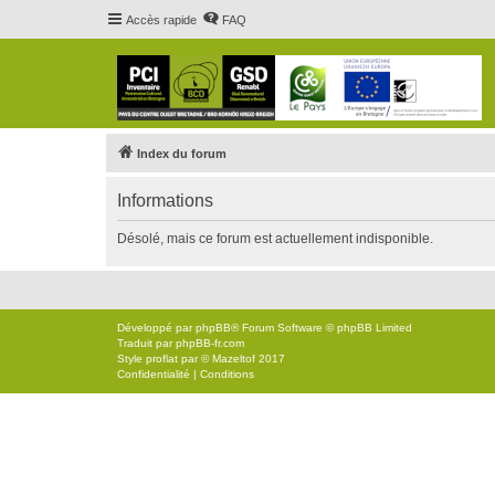
Accès rapide
FAQ
Index du forum
Informations
Désolé, mais ce forum est actuellement indisponible.
Développé par
phpBB
® Forum Software © phpBB Limited
Traduit par
phpBB-fr.com
Style
proflat
par ©
Mazeltof
2017
Confidentialité
|
Conditions