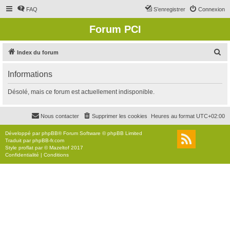
FAQ
S’enregistrer
Connexion
Forum PCI
R
Index du forum
e
Informations
c
h
Désolé, mais ce forum est actuellement indisponible.
e
r
Nous contacter
Supprimer les cookies
Heures au format
UTC+02:00
c
Développé par
phpBB
® Forum Software © phpBB Limited
h
Traduit par
phpBB-fr.com
Style
proflat
par ©
Mazeltof
2017
e
Confidentialité
|
Conditions
r