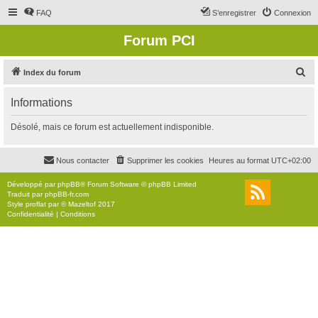
FAQ
S’enregistrer
Connexion
Forum PCI
R
Index du forum
e
Informations
c
h
Désolé, mais ce forum est actuellement indisponible.
e
r
Nous contacter
Supprimer les cookies
Heures au format
UTC+02:00
c
Développé par
phpBB
® Forum Software © phpBB Limited
h
Traduit par
phpBB-fr.com
Style
proflat
par ©
Mazeltof
2017
e
Confidentialité
|
Conditions
r