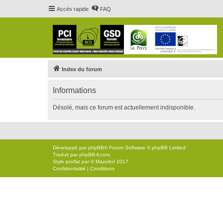
Accès rapide
FAQ
Index du forum
Informations
Désolé, mais ce forum est actuellement indisponible.
Développé par
phpBB
® Forum Software © phpBB Limited
Traduit par
phpBB-fr.com
Style
proflat
par ©
Mazeltof
2017
Confidentialité
|
Conditions