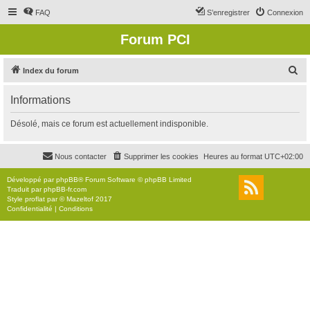
FAQ
S’enregistrer
Connexion
Forum PCI
R
Index du forum
e
Informations
c
h
Désolé, mais ce forum est actuellement indisponible.
e
r
Nous contacter
Supprimer les cookies
Heures au format
UTC+02:00
c
Développé par
phpBB
® Forum Software © phpBB Limited
h
Traduit par
phpBB-fr.com
Style
proflat
par ©
Mazeltof
2017
e
Confidentialité
|
Conditions
r