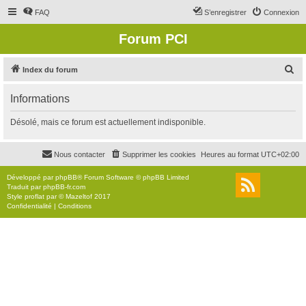
FAQ
S’enregistrer
Connexion
Forum PCI
R
Index du forum
e
Informations
c
h
Désolé, mais ce forum est actuellement indisponible.
e
r
Nous contacter
Supprimer les cookies
Heures au format
UTC+02:00
c
Développé par
phpBB
® Forum Software © phpBB Limited
h
Traduit par
phpBB-fr.com
Style
proflat
par ©
Mazeltof
2017
e
Confidentialité
|
Conditions
r