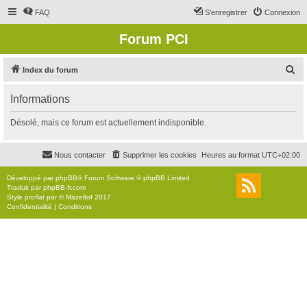
FAQ
S’enregistrer
Connexion
Forum PCI
R
Index du forum
e
Informations
c
h
Désolé, mais ce forum est actuellement indisponible.
e
r
Nous contacter
Supprimer les cookies
Heures au format
UTC+02:00
c
Développé par
phpBB
® Forum Software © phpBB Limited
h
Traduit par
phpBB-fr.com
Style
proflat
par ©
Mazeltof
2017
e
Confidentialité
|
Conditions
r