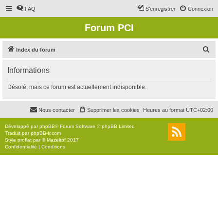
FAQ
S’enregistrer
Connexion
Forum PCI
R
Index du forum
e
Informations
c
h
Désolé, mais ce forum est actuellement indisponible.
e
r
Nous contacter
Supprimer les cookies
Heures au format
UTC+02:00
c
Développé par
phpBB
® Forum Software © phpBB Limited
h
Traduit par
phpBB-fr.com
Style
proflat
par ©
Mazeltof
2017
e
Confidentialité
|
Conditions
r