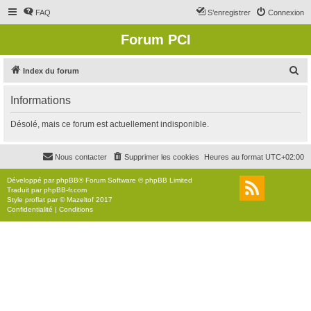
FAQ
S’enregistrer
Connexion
Forum PCI
R
Index du forum
e
Informations
c
h
Désolé, mais ce forum est actuellement indisponible.
e
r
Nous contacter
Supprimer les cookies
Heures au format
UTC+02:00
c
Développé par
phpBB
® Forum Software © phpBB Limited
h
Traduit par
phpBB-fr.com
Style
proflat
par ©
Mazeltof
2017
e
Confidentialité
|
Conditions
r