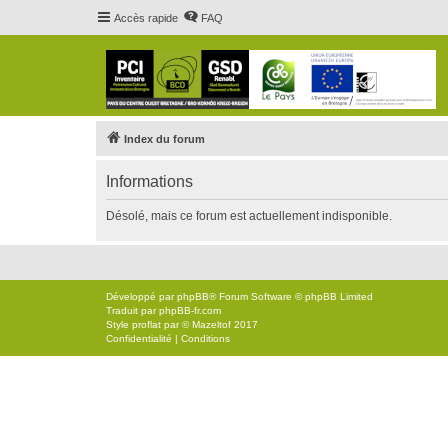
Accès rapide
FAQ
Index du forum
Informations
Désolé, mais ce forum est actuellement indisponible.
Développé par
phpBB
® Forum Software © phpBB Limited
Traduit par
phpBB-fr.com
Style
proflat
par ©
Mazeltof
2017
Confidentialité
|
Conditions