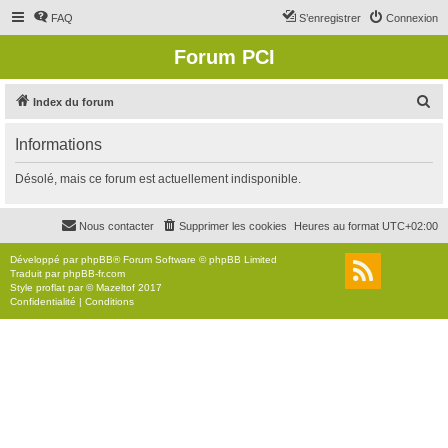
FAQ
S’enregistrer
Connexion
Forum PCI
R
Index du forum
e
Informations
c
h
Désolé, mais ce forum est actuellement indisponible.
e
r
Nous contacter
Supprimer les cookies
Heures au format
UTC+02:00
c
Développé par
phpBB
® Forum Software © phpBB Limited
h
Traduit par
phpBB-fr.com
Style
proflat
par ©
Mazeltof
2017
e
Confidentialité
|
Conditions
r