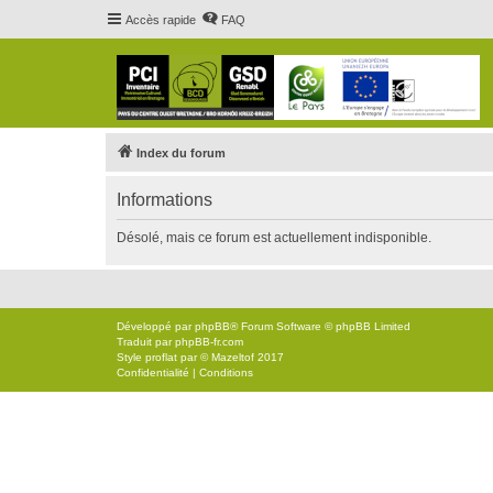
Accès rapide
FAQ
Index du forum
Informations
Désolé, mais ce forum est actuellement indisponible.
Développé par
phpBB
® Forum Software © phpBB Limited
Traduit par
phpBB-fr.com
Style
proflat
par ©
Mazeltof
2017
Confidentialité
|
Conditions