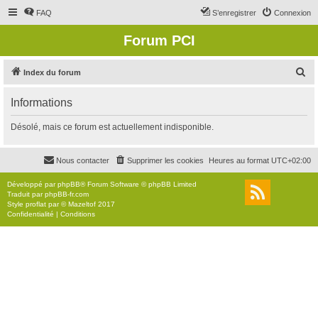
FAQ
S’enregistrer
Connexion
Forum PCI
R
Index du forum
e
Informations
c
h
Désolé, mais ce forum est actuellement indisponible.
e
r
Nous contacter
Supprimer les cookies
Heures au format
UTC+02:00
c
Développé par
phpBB
® Forum Software © phpBB Limited
h
Traduit par
phpBB-fr.com
Style
proflat
par ©
Mazeltof
2017
e
Confidentialité
|
Conditions
r