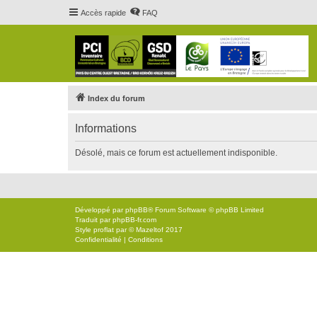
Accès rapide
FAQ
Index du forum
Informations
Désolé, mais ce forum est actuellement indisponible.
Développé par
phpBB
® Forum Software © phpBB Limited
Traduit par
phpBB-fr.com
Style
proflat
par ©
Mazeltof
2017
Confidentialité
|
Conditions