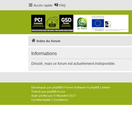
Accès rapide
FAQ
Index du forum
Informations
Désolé, mais ce forum est actuellement indisponible.
Développé par
phpBB
® Forum Software © phpBB Limited
Traduit par
phpBB-fr.com
Style
proflat
par ©
Mazeltof
2017
Confidentialité
|
Conditions